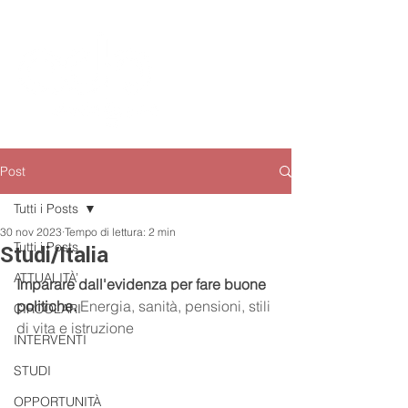
Post
Tutti i Posts
30 nov 2023
Tempo di lettura: 2 min
Tutti i Posts
Studi/Italia
ATTUALITÀ’
Imparare dall'evidenza per fare buone 
politiche. 
Energia, sanità, pensioni, stili 
CIRCOLARI
di vita e istruzione
INTERVENTI
STUDI
OPPORTUNITÀ