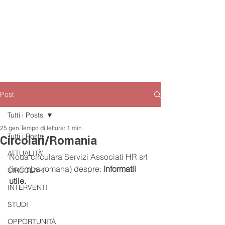
Post
Tutti i Posts
25 gen
Tempo di lettura: 1 min
Tutti i Posts
Circolari/Romania
ATTUALITÀ’
Noua circulara Servizi Associati HR srl 
(in limba romana) despre: 
Informatii 
CIRCOLARI
utile.
INTERVENTI
STUDI
OPPORTUNITÀ