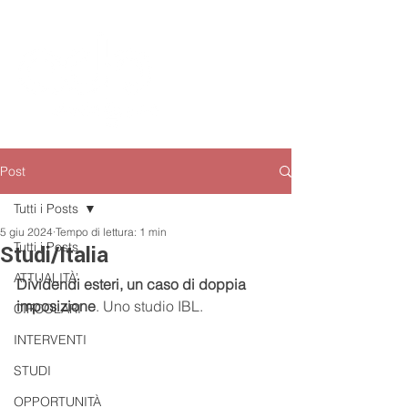
Post
Tutti i Posts
5 giu 2024
Tempo di lettura: 1 min
Tutti i Posts
Studi/Italia
ATTUALITÀ’
Dividendi esteri, un caso di doppia 
imposizione
. Uno studio IBL.
CIRCOLARI
INTERVENTI
STUDI
OPPORTUNITÀ