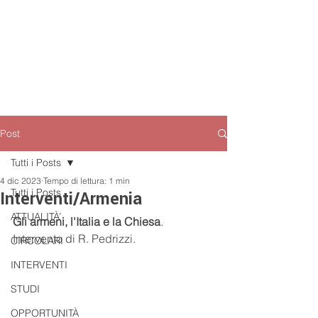
Post
Tutti i Posts
4 dic 2023
Tempo di lettura: 1 min
Tutti i Posts
Interventi/Armenia
ATTUALITÀ’
Gli armeni, l'Italia e la Chiesa
. 
Intervento di R. Pedrizzi.
CIRCOLARI
INTERVENTI
STUDI
OPPORTUNITÀ