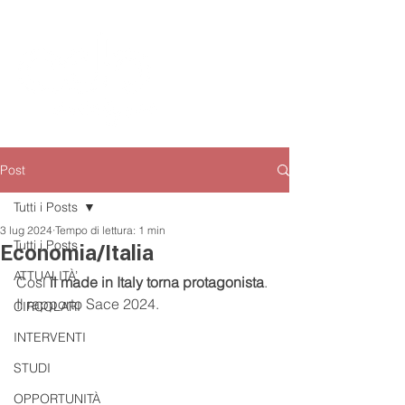
Post
Tutti i Posts
3 lug 2024
Tempo di lettura: 1 min
Tutti i Posts
Economia/Italia
ATTUALITÀ’
Così 
il made in Italy torna protagonista
. 
Il rapporto Sace 2024.
CIRCOLARI
INTERVENTI
STUDI
OPPORTUNITÀ