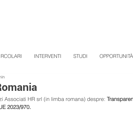
HOME
CHI SIAMO
SERVIZI
OPPORTUNITA'
NOTI
IRCOLARI
INTERVENTI
STUDI
OPPORTUNITÀ
min
/Romania
zi Associati HR srl (in limba romana) despre: 
Transparent
 UE 2023/970.