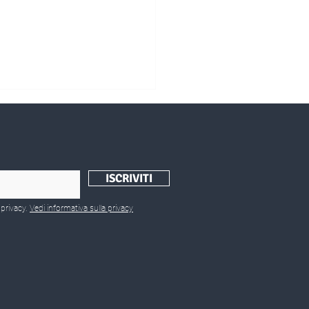
ISCRIVITI
olari/Romania
 privacy.
Vedi informativa sulla privacy