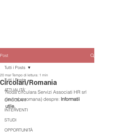
Post
Tutti i Posts
20 mar
Tempo di lettura: 1 min
Tutti i Posts
Circolari/Romania
ATTUALITÀ’
Noua circulara Servizi Associati HR srl 
(in limba romana) despre: 
Informatii 
CIRCOLARI
utile.
INTERVENTI
STUDI
OPPORTUNITÀ