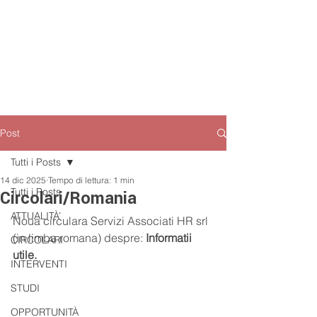
Post
Tutti i Posts
14 dic 2025
Tempo di lettura: 1 min
Tutti i Posts
Circolari/Romania
ATTUALITÀ’
Noua circulara Servizi Associati HR srl 
(in limba romana) despre: 
Informatii 
CIRCOLARI
utile.
INTERVENTI
STUDI
OPPORTUNITÀ