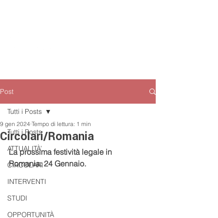
Post
Tutti i Posts
9 gen 2024
Tempo di lettura: 1 min
Tutti i Posts
Circolari/Romania
ATTUALITÀ’
La prossima festività legale in 
Romania: 24 Gennaio.
CIRCOLARI
INTERVENTI
STUDI
OPPORTUNITÀ