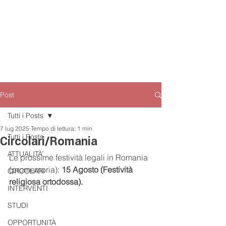
Post
Tutti i Posts
7 lug 2025
Tempo di lettura: 1 min
Tutti i Posts
Circolari/Romania
ATTUALITÀ’
Le prossime festività legali in Romania 
(promemoria): 
15 Agosto (Festività 
CIRCOLARI
religiosa ortodossa).
INTERVENTI
STUDI
OPPORTUNITÀ