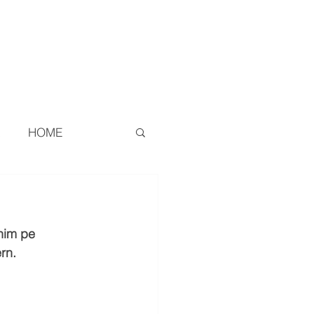
ZIE
CONTATTI
REAL ESTATE
HOME
nim pe 
rn.