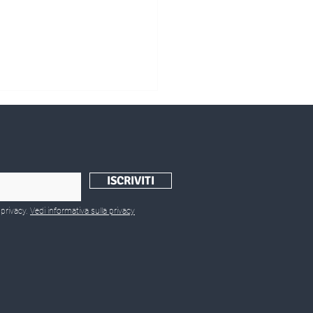
ISCRIVITI
olari/Romania
 privacy.
Vedi informativa sulla privacy