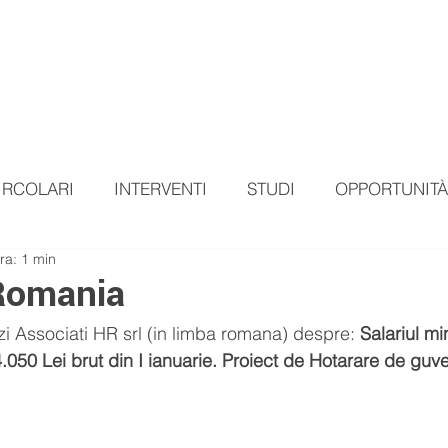
HOME
CHI SIAMO
SERVIZI
OPPORTUNITA'
NOTI
IRCOLARI
INTERVENTI
STUDI
OPPORTUNITÀ
ra: 1 min
/Romania
zi Associati HR srl (in limba romana) despre: 
Salariul mi
.050 Lei brut din I ianuarie. Proiect de Hotarare de guve