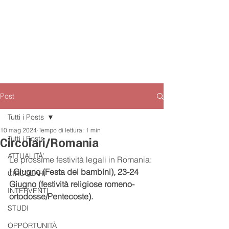
Post
Tutti i Posts
10 mag 2024
Tempo di lettura: 1 min
Tutti i Posts
Circolari/Romania
ATTUALITÀ’
Le prossime festività legali in Romania: 
I Giugno (Festa dei bambini), 23-24 
CIRCOLARI
Giugno (festività religiose romeno-
INTERVENTI
ortodosse/Pentecoste).
STUDI
OPPORTUNITÀ