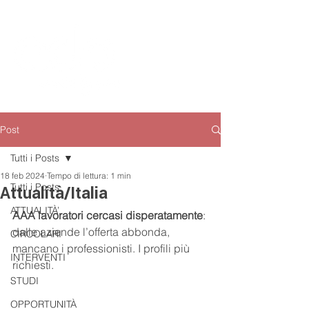
Post
Tutti i Posts
18 feb 2024
Tempo di lettura: 1 min
Tutti i Posts
Attualità/Italia
ATTUALITÀ’
AAA lavoratori cercasi disperatamente
: 
dalle aziende l’offerta abbonda, 
CIRCOLARI
mancano i professionisti. I profili più 
INTERVENTI
richiesti.
STUDI
OPPORTUNITÀ